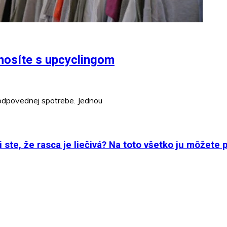
enosíte s upcyclingom
 zodpovednej spotrebe. Jednou
 ste, že rasca je liečivá? Na toto všetko ju môžete 