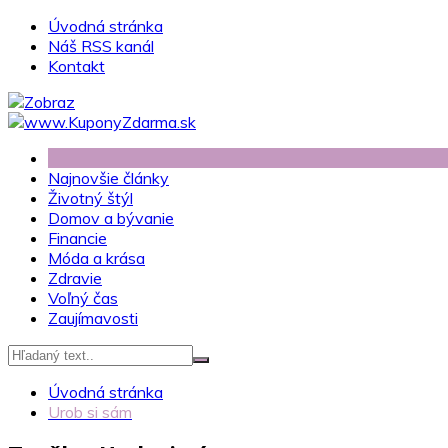
Skip
Úvodná stránka
to
Náš RSS kanál
content
Kontakt
Najnovšie články
Životný štýl
Domov a bývanie
Financie
Móda a krása
Zdravie
Voľný čas
Zaujímavosti
Úvodná stránka
Urob si sám