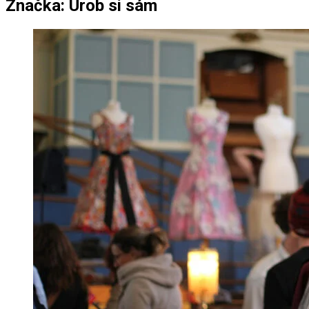
Značka:
Urob si sám