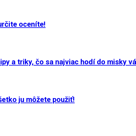
rčite oceníte!
py a triky, čo sa najviac hodí do misky v
všetko ju môžete použiť!