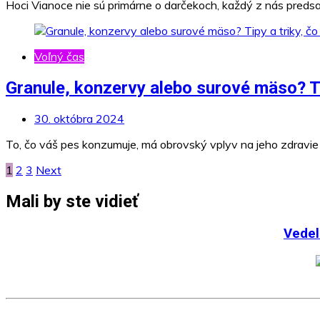
Hoci Vianoce nie sú primárne o darčekoch, každý z nás predsa
Voľný čas
Granule, konzervy alebo surové mäso? Ti
30. októbra 2024
To, čo váš pes konzumuje, má obrovský vplyv na jeho zdravie 
Stránkovanie
1
2
3
Next
príspevkov
Mali by ste vidieť
Vedeli