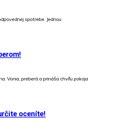
 zodpovednej spotrebe. Jednou
berom!
a. Vonia, preberá a prináša chvíľu pokoja
rčite oceníte!