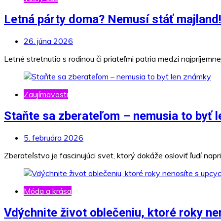
Letná párty doma? Nemusí stáť majland
26. júna 2026
Letné stretnutia s rodinou či priateľmi patria medzi najpríjemne
Zaujímavosti
Staňte sa zberateľom – nemusia to byť 
5. februára 2026
Zberateľstvo je fascinujúci svet, ktorý dokáže osloviť ľudí nap
Móda a krása
Vdýchnite život oblečeniu, ktoré roky n