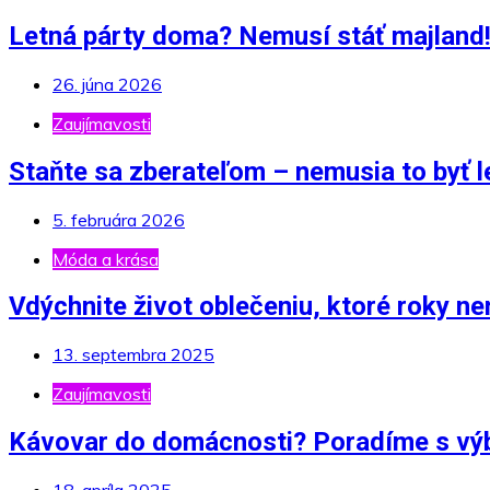
Letná párty doma? Nemusí stáť majland
26. júna 2026
Zaujímavosti
Staňte sa zberateľom – nemusia to byť 
5. februára 2026
Móda a krása
Vdýchnite život oblečeniu, ktoré roky n
13. septembra 2025
Zaujímavosti
Kávovar do domácnosti? Poradíme s vý