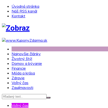
Skip
Úvodná stránka
to
Náš RSS kanál
content
Kontakt
Najnovšie články
Životný štýl
Domov a bývanie
Financie
Móda a krása
Zdravie
Voľný čas
Zaujímavosti
Voľný čas