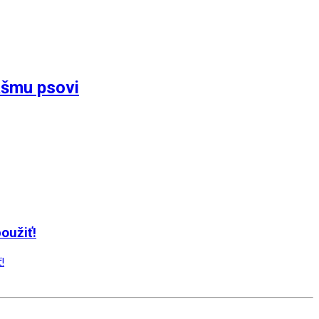
ášmu psovi
použiť!