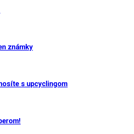
!
len známky
enosíte s upcyclingom
berom!