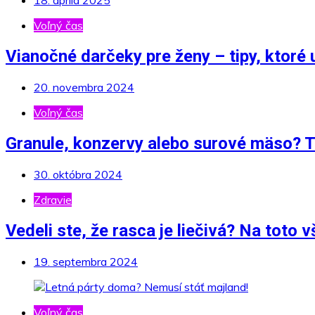
18. apríla 2025
Voľný čas
Vianočné darčeky pre ženy – tipy, ktoré u
20. novembra 2024
Voľný čas
Granule, konzervy alebo surové mäso? Ti
30. októbra 2024
Zdravie
Vedeli ste, že rasca je liečivá? Na toto 
19. septembra 2024
Voľný čas