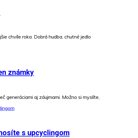
!
jšie chvíle roka. Dobrá hudba, chutné jedlo
len známky
rieč generáciami aj záujmami. Možno si myslíte,
enosíte s upcyclingom