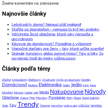
Žiadne komentáre na zobrazenie.
Najnovšie články
Letná párty doma? Nemusí stáť majland!
Staňte sa zberateľom – nemusia to byť len známky
Vdýchnite život oblečeniu, ktoré roky nenosíte s
upcyclingom
Kávovar do domácnosti? Poradíme s výberom!
Vianočné darčeky pre ženy – tipy, ktoré určite oceníte!
Granule, konzervy alebo surové mäso? Tipy a triky, čo
sa najviac hodí do misky vášmu psovi
Články podľa témy
Alkohol
Antioxidanty
Bielkoviny
Chudnutie
Chyby pri používaní
Darčeky
Domácnosť
Elektronika
Jedlo
Ekológia
Hobby
Kmín
Káva
Návody
Nakupovanie
Móda
Kávičkári
Kávovar
Laptop
Leto
Oblečenie
Povolanie
Oslava
Pitie
Pitie kávy
Párty
Rasca
Smart hodinky
Trendy
Tipy
Teplo
Trávenie
Upcycling
Urob si sám
USB kľúč
Ventilátor