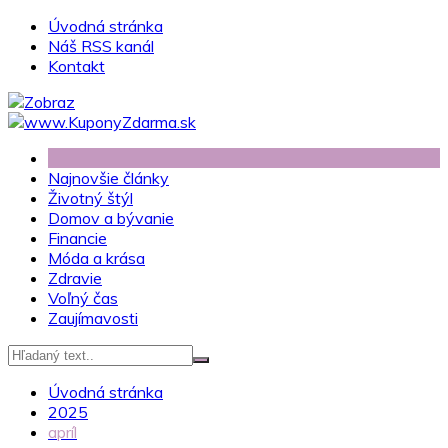
Skip
Úvodná stránka
to
Náš RSS kanál
content
Kontakt
Najnovšie články
Životný štýl
Domov a bývanie
Financie
Móda a krása
Zdravie
Voľný čas
Zaujímavosti
Úvodná stránka
2025
apríl