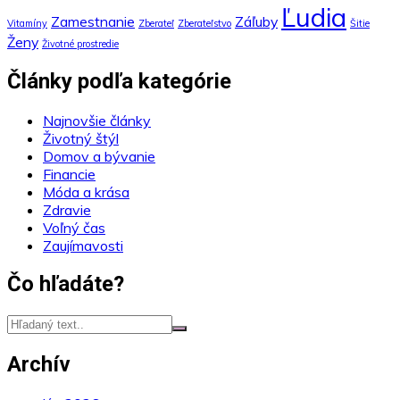
Ľudia
Zamestnanie
Záľuby
Vitamíny
Zberateľ
Zberateľstvo
Šitie
Ženy
Životné prostredie
Články podľa kategórie
Najnovšie články
Životný štýl
Domov a bývanie
Financie
Móda a krása
Zdravie
Voľný čas
Zaujímavosti
Čo hľadáte?
Archív