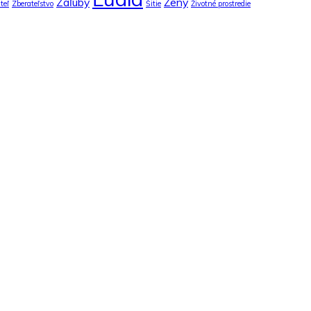
Záľuby
Ženy
teľ
Zberateľstvo
Šitie
Životné prostredie