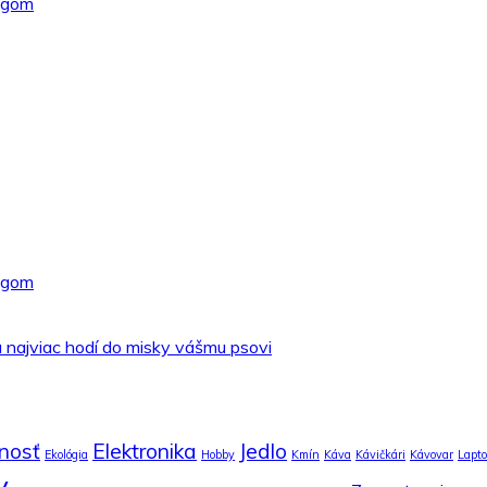
ingom
ingom
a najviac hodí do misky vášmu psovi
nosť
Elektronika
Jedlo
Ekológia
Hobby
Kmín
Káva
Kávičkári
Kávovar
Lapt
y