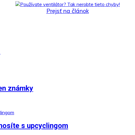
Prejsť na článok
!
len známky
enosíte s upcyclingom