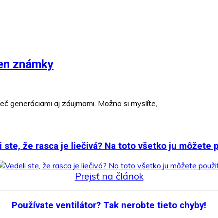
len známky
rieč generáciami aj záujmami. Možno si myslíte,
 ste, že rasca je liečivá? Na toto všetko ju môžete 
Prejsť na článok
Používate ventilátor? Tak nerobte tieto chyby!