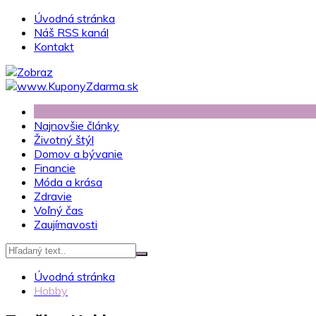
Skip
Úvodná stránka
to
Náš RSS kanál
content
Kontakt
Najnovšie články
Životný štýl
Domov a bývanie
Financie
Móda a krása
Zdravie
Voľný čas
Zaujímavosti
Úvodná stránka
Hobby