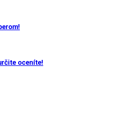
berom!
rčite oceníte!