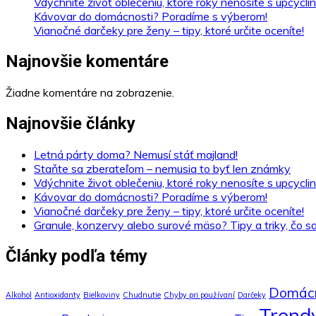
Vdýchnite život oblečeniu, ktoré roky nenosíte s upcycl
Kávovar do domácnosti? Poradíme s výberom!
Vianočné darčeky pre ženy – tipy, ktoré určite oceníte!
Najnovšie komentáre
Žiadne komentáre na zobrazenie.
Najnovšie články
Letná párty doma? Nemusí stáť majland!
Staňte sa zberateľom – nemusia to byť len známky
Vdýchnite život oblečeniu, ktoré roky nenosíte s upcycl
Kávovar do domácnosti? Poradíme s výberom!
Vianočné darčeky pre ženy – tipy, ktoré určite oceníte!
Granule, konzervy alebo surové mäso? Tipy a triky, čo s
Články podľa témy
Domác
Alkohol
Antioxidanty
Bielkoviny
Chudnutie
Chyby pri používaní
Darčeky
Trend