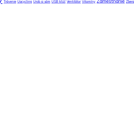
Zamestnanie
Trávenie
Upcycling
Urob si sám
USB kľúč
Ventilátor
Vitamíny
Zbera