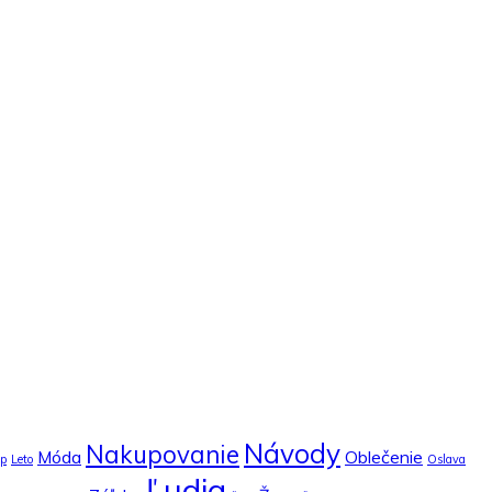
Návody
Nakupovanie
Móda
Oblečenie
op
Leto
Oslava
Ľudia