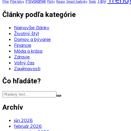
Povolanie
Tipy
Pitie
Pitie kávy
Párty
Rasca
Smart hodinky
Teplo
Články podľa kategórie
Najnovšie články
Životný štýl
Domov a bývanie
Financie
Móda a krása
Zdravie
Voľný čas
Zaujímavosti
Čo hľadáte?
Archív
jún 2026
február 2026