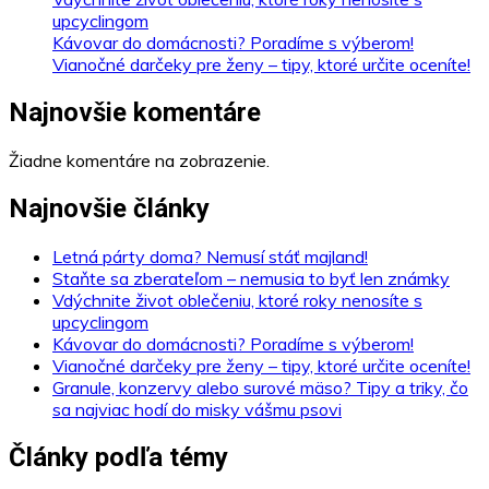
upcyclingom
Kávovar do domácnosti? Poradíme s výberom!
Vianočné darčeky pre ženy – tipy, ktoré určite oceníte!
Najnovšie komentáre
Žiadne komentáre na zobrazenie.
Najnovšie články
Letná párty doma? Nemusí stáť majland!
Staňte sa zberateľom – nemusia to byť len známky
Vdýchnite život oblečeniu, ktoré roky nenosíte s
upcyclingom
Kávovar do domácnosti? Poradíme s výberom!
Vianočné darčeky pre ženy – tipy, ktoré určite oceníte!
Granule, konzervy alebo surové mäso? Tipy a triky, čo
sa najviac hodí do misky vášmu psovi
Články podľa témy