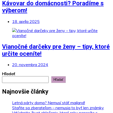
Kávovar do domácnosti? Poradíme s
výberom!
18. apríla 2025
Vianočné darčeky pre ženy – tipy, ktoré
určite oceníte!
20. novembra 2024
Hľadať
Hľadať
Najnovšie články
Letná párty doma? Nemusí stáť majland!
Staňte sa zberateľom – nemusia to byť len známky
Vdýchnite život oblečeniu, ktoré roky nenosíte s