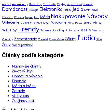
Alkohol
Antioxidanty
Bielkoviny
Chudnutie
Chyby pri používaní
Darčeky
Domácnosť
Elektronika
Jedlo
Ekológia
Hobby
Kmín
Káva
Návody
Nakupovanie
Móda
Kávičkári
Kávovar
Laptop
Leto
Oblečenie
Povolanie
Oslava
Pitie
Pitie kávy
Párty
Rasca
Smart hodinky
Trendy
Tipy
Teplo
Trávenie
Upcycling
Urob si sám
USB kľúč
Ventilátor
Ľudia
Zamestnanie
Záľuby
Vitamíny
Zberateľ
Zberateľstvo
Šitie
Ženy
Životné prostredie
Články podľa kategórie
Najnovšie články
Životný štýl
Domov a bývanie
Financie
Móda a krása
Zdravie
Voľný čas
Zaujímavosti