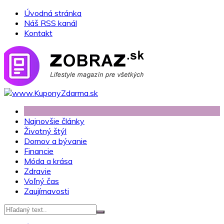
Skip
Úvodná stránka
to
Náš RSS kanál
content
Kontakt
Najnovšie články
Životný štýl
Domov a bývanie
Financie
Móda a krása
Zdravie
Voľný čas
Zaujímavosti